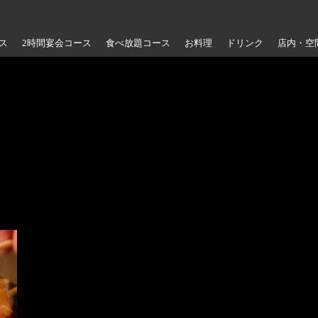
ス
2時間宴会コース
食べ放題コース
お料理
ドリンク
店内・空