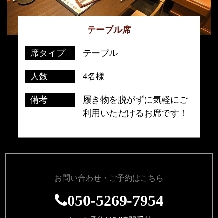
テーブル席
席タイプ
テーブル
人数
4名様
備考
履き物を脱がずに気軽にご
利用いただけるお席です！
お問い合わせ・ご予約はこちら
050-5269-7954