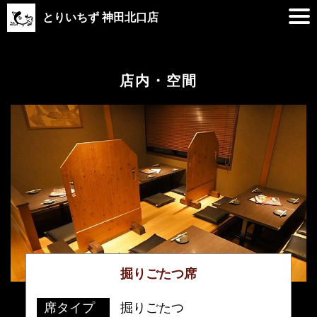
とりいちず 神田北口店
店内・空間
掘りごたつ席
席タイプ
掘りごたつ