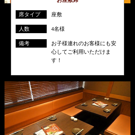
お座敷席
席タイプ
座敷
人数
4名様
備考
お子様連れのお客様にも安
心してご利用いただけま
す！