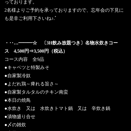
っております。
2名様よりご予約を承っておりますので、忘年会の下見に
も是非ご利用下さいね♪.ﾟ
・‥…━━━☆ 〔3H飲み放題つき〕名物水炊きコー
ス 4,500円⇒3,500円（税込）
コース内容 全9品
●キャベツと特製みそ
●自家製冷奴
●よだれ鶏～痺れる旨さ～
●自家製タルタルのチキン南蛮
●本日の焼鳥
●水炊き 又は 水炊きトマト鍋 又は 辛炊き鍋
●漬物盛り合せ
●〆の雑炊