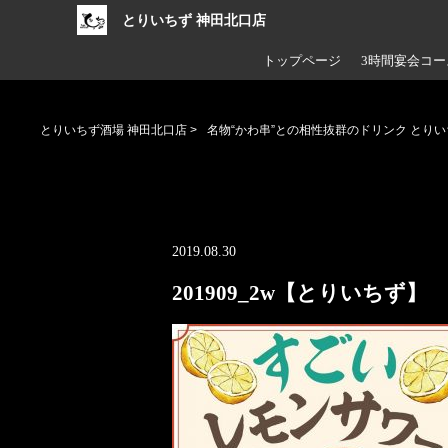
とりいちず 神田北口店
トップページ
3時間宴会コー
とりいちず酒場 神田北口店
>
名物“かわ串”との相性抜群のドリンク とり
2019.08.30
201909_2w【とりいちず】