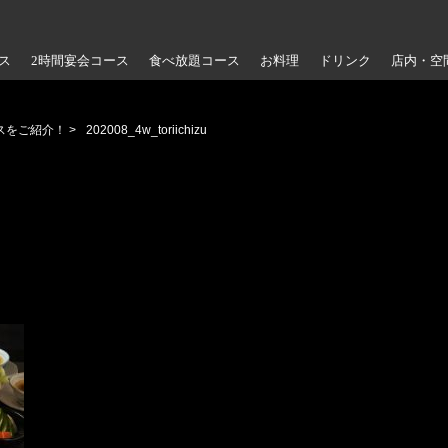
ス
2時間宴会コース
食べ放題コース
お料理
ドリンク
店内・空
スをご紹介！
>
202008_4w_toriichizu