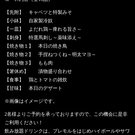
【先附】 キャベツと特製みそ
【小鉢】 自家製冷奴
【一皿】 よだれ鶏～痺れる旨さ～
【刺身】 特選馬刺し～薬味添え～
【焼き物１】 本日の焼き鳥
【焼き物２】 手捏ねつくね～明太マヨ～
【焼き物３】 もも肉
【箸休め】 漬物盛り合わせ
【食事】 鶏とトマトの雑炊
【甘味】 本日のデザート
※画像はイメージです。
2名様よりご予約を承っておりますので、この機会に是非
ご利用ください！
飲み放題ドリンクは、プレモルをはじめハイボールやサワ